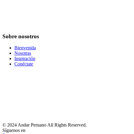
+51 998733114
Email
ventas@andarperuano.com
Sobre nosotros
Bienvenida
Nosotras
Inspiración
Conéctate
© 2024 Andar Peruano All Rights Reserved.
Síguenos en